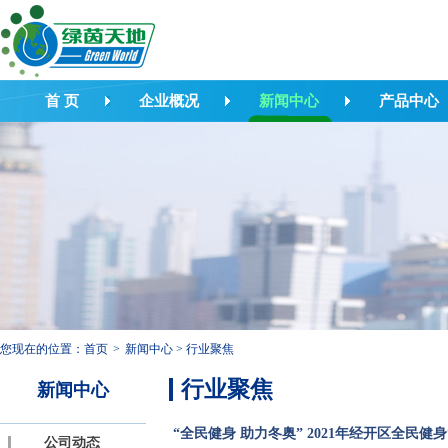
首 页
企业概况
新闻中心
产品中心
您现在的位置：
首页
>
新闻中心
>
行业聚焦
行业聚焦
新闻中心
“全民健身 助力冬奥” 2021年经开区全民健身
公司动态