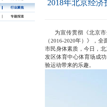
2018年北京经
行业聚焦
专题报道
为宣传贯彻《北京市全
（2016-2020年）
市民身体素质，今日，北
发区体育中心体育场成功
验运动带来的乐趣。