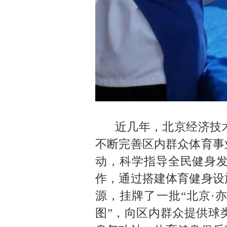
近几年，北京经济技术
不断完善区内群众体育事
动，科学指导全民健身
作，通过搭建体育健身设
源，挂牌了一批“北京·
图”，向区内群众提供球